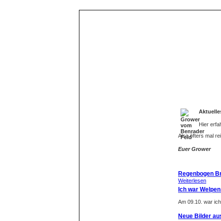
Home
Aktuelles
Aktuelle
Über mich
Hier erfa
Download
Also öfters mal r
Pedigree
Euer Grower
Verpaarungen
Ausstellungen
Regenbogen B
Bildergalerien
Weiterlesen
Ich war Welpen
Meine Linksammlung
Am 09.10. war ich
Impressum
Neue Bilder au
Kontakt