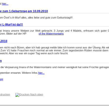
nd
hier...
zum 1.Geburtstag am 10.09.2010
m Ösel`s A-Wurf alles, alles liebe und gute zum Geburtstag!!!
r L-Wurf ist da!!!
t Imara unsere Welpen zur Welt gebracht. 3 Jungs und 4 Mädels, erfreuen sich guter Gewi
n Büren. Bilder auf der HP
of the Watermontains
.2010
hen nicht nach Büren, aber ich hab gesagt melde bitte ich komm sonst aus der Übung. Als wir
 Zum V1 hatte Frauchen noch normal an wie immer. Zum tagesbesten Rüden musste dann 
eweicht. Aber es war ein super Tag wenn auch sehr feucht.
en
er die Verpaarung Imara of the Watermontains und meiner wenigkeit hat seine Früchte getragen
ptember erwartet. Weitere Infos
hier...
!!
ee!!!
 drucken
Nach oben
nt wirklich keine Pause nicht nur das ich immer die ganze Woche mit Arbeiten muss, dann
zt reicht`s mir ich hab ne Abmahnung geschrieben. Wenn die mich jetzt nicht mindestens 3
h versuche es mal mit Streik.