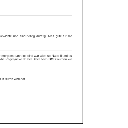
chte und sind richtig durstig. Alles gute für die
 morgens dann los sind war alles so Nass iii und es
die Regenjacke drüber. Aber beim
BOB
wurden wir
 in Büren wird der
 darf ich auch noch 3 Wochenenden hinternander auf
 Wochen enspannt mach ich ernst. Dann gibt es die