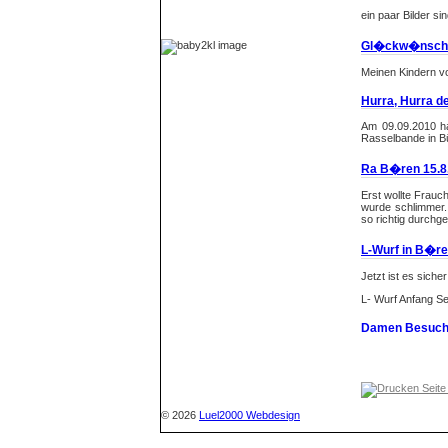
ein paar Bilder si
Sitemap
Gl�ckw�nsche 
Meinen Kindern vo
Hurra, Hurra de
Am 09.09.2010 ha
Rasselbande i
Ra B�ren 15.8
Erst wollte Frauc
wurde schlimmer.
so richtig durchg
L-Wurf in B�r
Jetzt ist es sich
L- Wurf Anfang Se
Damen Besuch!
Weiterlesen
Keine Gnadeee
Seite
mein Frauchen ken
© 2026
Luel2000 Webdesign
Ausstellung. Jet
Kündigung oder ic