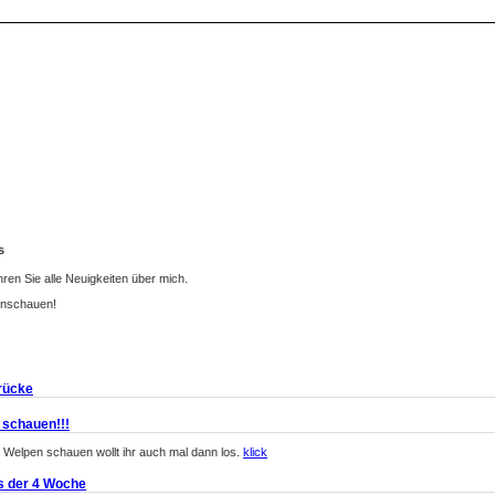
s
hren Sie alle Neuigkeiten über mich.
einschauen!
rücke
 schauen!!!
 Welpen schauen wollt ihr auch mal dann los.
klick
s der 4 Woche