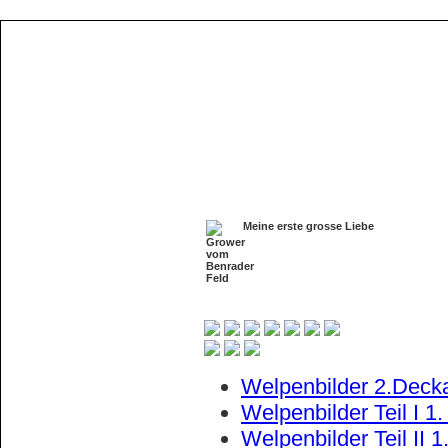
Home
Aktuelles
Meine erste grosse Liebe
Über mich
Download
Pedigree
Verpaarungen
Welpenbilder 1 Teil 2010
Welpenbilder Teil I 2009
Welpenbilder 2.Deck
Welpenbilder Teil II 2009
Welpenbilder Teil I 1
Ausstellungen
Welpenbilder Teil II 
Bildergalerien