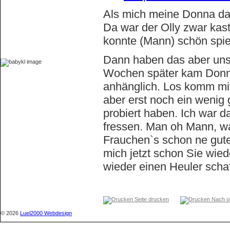
Meine Linksammlung
Als mich meine Donna da
Impressum
Da war der Olly zwar kas
Kontakt
konnte (Mann) schön spie
Sitemap
Dann haben das aber uns
Wochen später kam Donna 
anhänglich. Los komm mit
aber erst noch ein wenig
probiert haben. Ich war d
fressen. Man oh Mann, wa
Frauchen`s schon ne gute 
mich jetzt schon Sie wie
wieder einen Heuler schaf
Bilder und weiter Infos 
Seite drucken
Nach o
Am Donnerstag den 10.09.
© 2026
Luel2000 Webdesign
Unser beider bemühungen